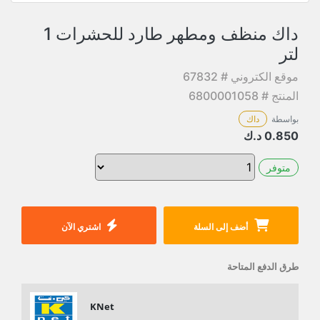
داك منظف ومطهر طارد للحشرات 1
لتر
موقع الكتروني # 67832
المنتج # 6800001058
بواسطة
داك
0.850
د.ك
متوفر
أضف إلى السلة
اشتري الآن
طرق الدفع المتاحة
KNet