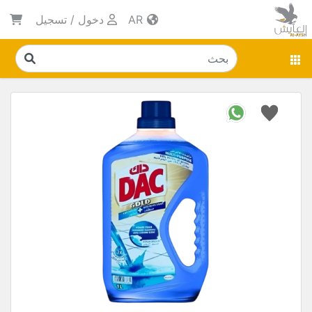
AR
دخول
/
تسجيل