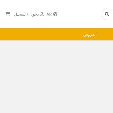
AR
دخول
/
تسجيل
العروض