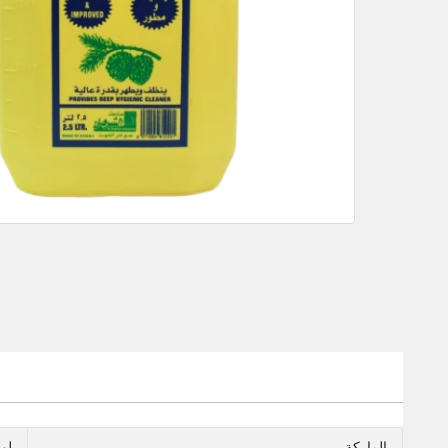
الماركة
لول