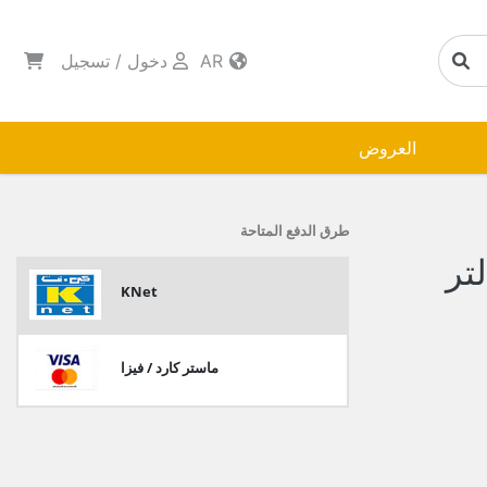
AR
دخول
/
تسجيل
العروض
طرق الدفع المتاحة
KNet
ماستر كارد / فيزا