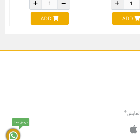
ADD
ADD
®
لعايش
دردش معنا