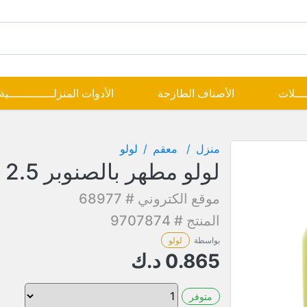
ــــلات
الأصناف الطازجة
الأدوات المنزلـــــــــــــية
منزل
معقم
لولو
لولو مطهر بالصنوبر 2.5 لتر
موقع الكتروني # 68977
المنتج # 9707874
بواسطة
لولو
0.865
د.ك
متوفر