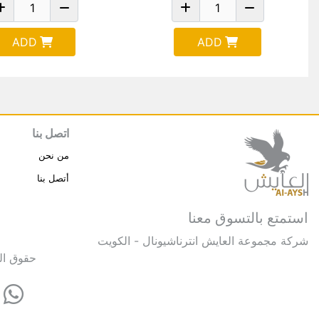
ADD
ADD
اتصل بنا
من نحن
أتصل بنا
استمتع بالتسوق معنا
شركة مجموعة العايش انترناشيونال - الكويت
حقوق النشر © 2025 مجموعة العايش 