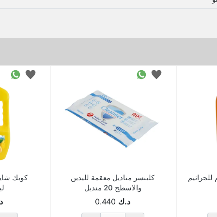
للجراثيم
كلينسر مناديل معقمة لليدين
كويك شاين
والاسطح 20 منديل
ليم
د.ك
0.440
د