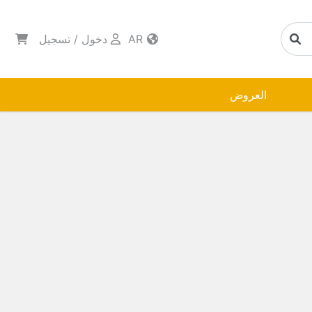
AR
دخول
/
تسجيل
العروض