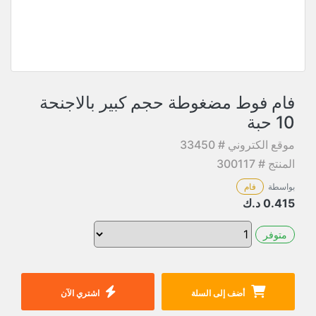
فام فوط مضغوطة حجم كبير بالاجنحة
10 حبة
موقع الكتروني # 33450
المنتج # 300117
بواسطة
فام
0.415
د.ك
متوفر
أضف إلى السلة
اشتري الآن