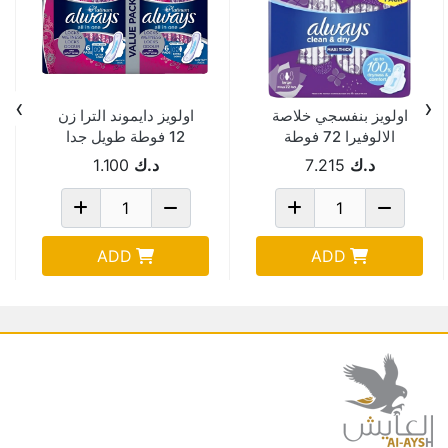
›
‹
اولويز بنفسجي خلاصة
اولويز دايموند الترا زن
الالوفيرا 72 فوطة
12 فوطة طويل جدا
Pack Of 3
د.ك
7.215
د.ك
1.100
ADD
ADD