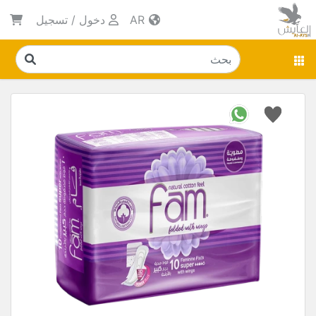
AR
دخول
/
تسجيل