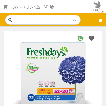
AR
دخول
/
تسجيل