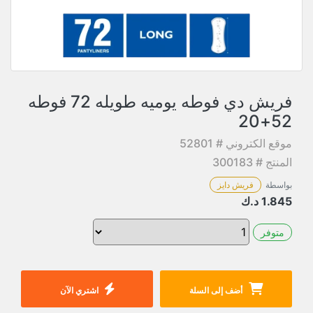
فريش دي فوطه يوميه طويله 72 فوطه
52+20
موقع الكتروني # 52801
المنتج # 300183
بواسطة
فريش دايز
1.845
د.ك
متوفر
أضف إلى السلة
اشتري الآن