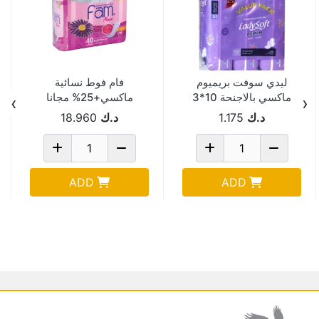
ليدي سوفت بريميوم
فام فوط نسائية
ماكسي بالاجنحة 10*3
ماكسي+25% مجانا
›
‹
4*10حبة Pack Of 16
د.ك
1.175
د.ك
18.960
ADD
ADD