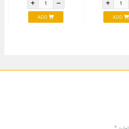
ADD
ADD
®
لعايش