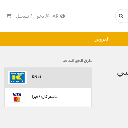
AR
دخول
/
تسجيل
العروض
طرق الدفع المتاحة
سي
KNet
ماستر كارد / فيزا