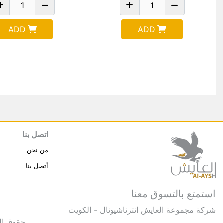
ADD
ADD
اتصل بنا
من نحن
أتصل بنا
استمتع بالتسوق معنا
شركة مجموعة العايش انترناشيونال - الكويت
حقوق النشر © 2025 مجموعة العايش 