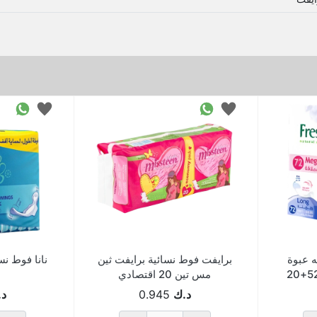
ه عبوة
برايفت فوط نسائية برايفت ثين
نانا فوط نسائ
عملاقة طويلة معطرة52+20
مس تين 20 اقتصادي
د.ك
0.945
د.