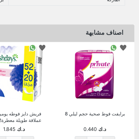
اصناف مشابهة
برايفت فوط صحية حجم ليلي 8
فريش دايز فوطه يومي
مجاني
د.ك
0.440
د.ك
1.845