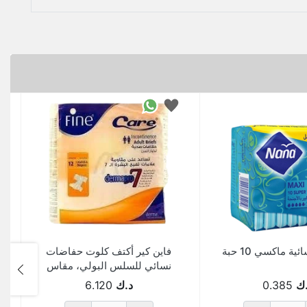
ية ماكسي 10 حبة
فاين كير أكتف كلوت حفاضات
ا
نسائي للسلس البولي، مقاس
وسط 12 ح
ك
0.385
د.ك
6.120