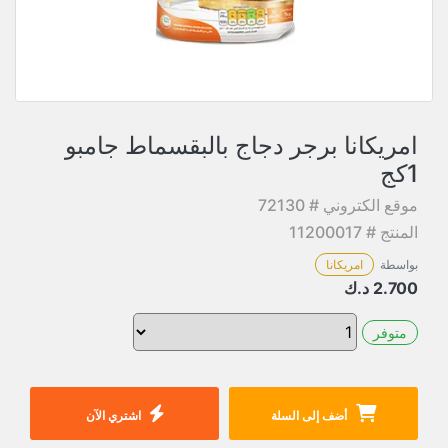
امريكانا برجر دجاج بالبقسماط جامبو
1كج
موقع الكتروني # 72130
المنتج # 11200017
بواسطة
امريكانا
2.700
د.ك
متوفر
أضف إلى السلة
اشتري الآن