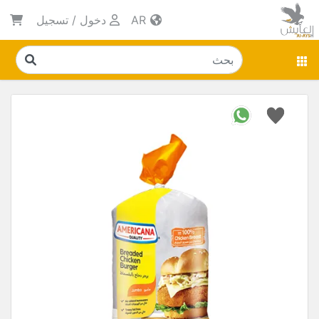
AR
دخول
/
تسجيل