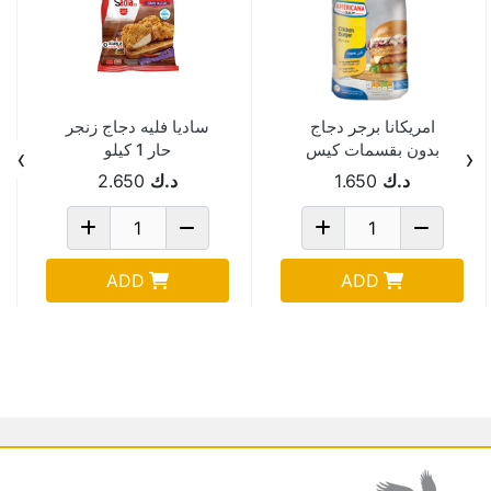
امريكانا برجر دجاج
ساديا فليه دجاج زنجر
بدون بقسمات كيس
حار 1 كيلو
›
‹
1كج 20حبة
د.ك
1.650
د.ك
2.650
ADD
ADD