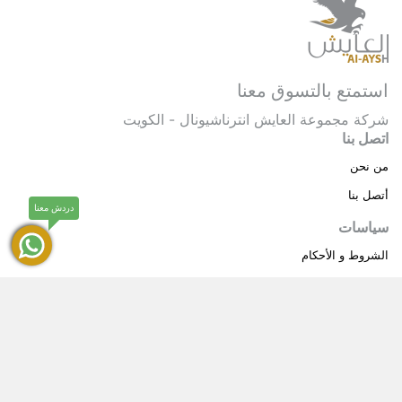
استمتع بالتسوق معنا
شركة مجموعة العايش انترناشيونال - الكويت
اتصل بنا
من نحن
أتصل بنا
دردش معنا
سياسات
الشروط و الأحكام
سياسة خاصة
حقوق النشر © 2025 مجموعة العايش انترناشيونال . كل
®
الحقوق محفوظة.
العايش