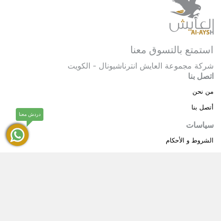
استمتع بالتسوق معنا
شركة مجموعة العايش انترناشيونال - الكويت
اتصل بنا
من نحن
أتصل بنا
دردش معنا
سياسات
الشروط و الأحكام
سياسة خاصة
حقوق النشر © 2025 مجموعة العايش انترناشيونال . كل
®
الحقوق محفوظة.
العايش