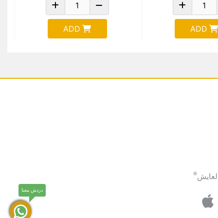
ADD
ADD
®
لعايش
دردش معنا