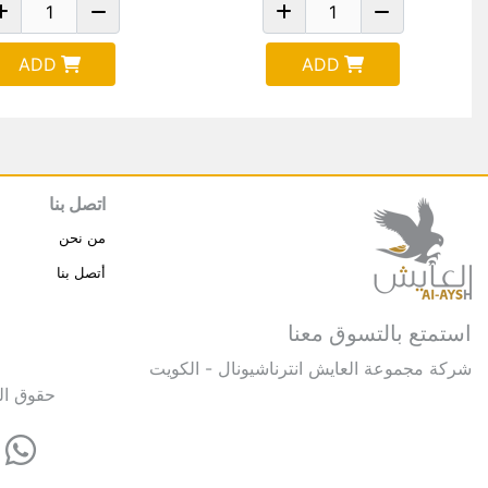
ADD
ADD
اتصل بنا
من نحن
أتصل بنا
استمتع بالتسوق معنا
شركة مجموعة العايش انترناشيونال - الكويت
حقوق النشر © 2025 مجموعة العايش 