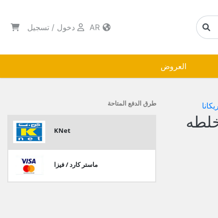
AR
دخول
/
تسجيل
العروض
طرق الدفع المتاحة
يكانا
خلطه
KNet
ماستر كارد / فيزا