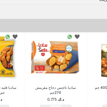
ساديا ناجتس دجاج مقرمش
270جم
جم 2 حبة عر
د.ك
0.775
د.