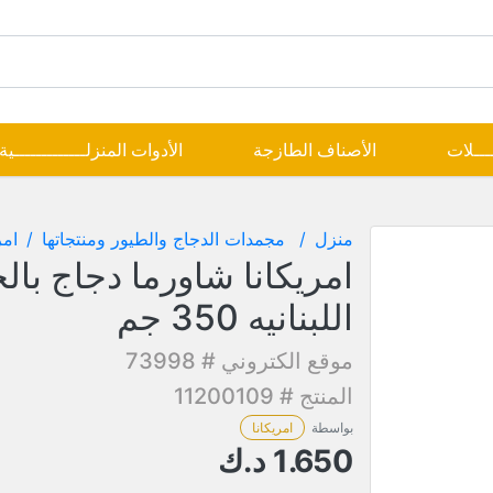
ــــلات
الأصناف الطازجة
الأدوات المنزلـــــــــــــية
منزل
مجمدات الدجاج والطيور ومنتجاتها
امر
امريكانا شاورما دجاج بال
اللبنانيه 350 جم
موقع الكتروني # 73998
المنتج # 11200109
بواسطة
امريكانا
1.650
د.ك