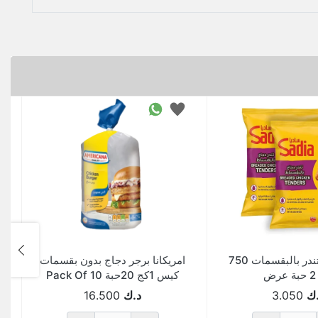
ساديا فليه تندر بالبقسمات 750
امريكانا برجر دجاج بدون بقسمات
ض
كيس 1كج 20حبة Pack Of 10
ك
3.050
د.ك
16.500