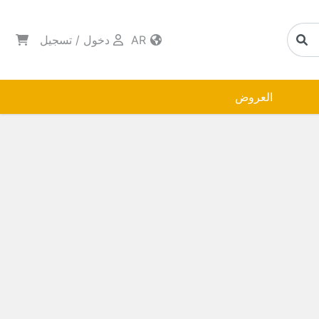
AR
دخول
/
تسجيل
العروض