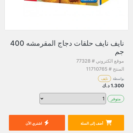
نايف نايف حلقات دجاج المقرمشه 400
جم
موقع الكتروني # 77328
المنتج # 11710765
بواسطة
نايف
1.300
د.ك
متوفر
أضف إلى السلة
اشتري الآن