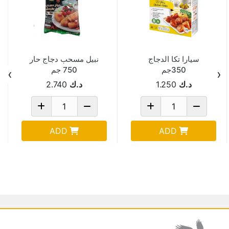
سيارا تكا الدجاج
نبيل مسحب دجاج حار
350جم
750 جم
›
‹
د.ك
1.250
د.ك
2.740
ADD
ADD