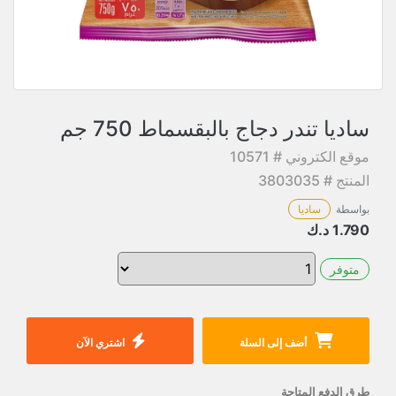
ساديا تندر دجاج بالبقسماط 750 جم
موقع الكتروني # 10571
المنتج # 3803035
بواسطة
ساديا
1.790
د.ك
متوفر
أضف إلى السلة
اشتري الآن
طرق الدفع المتاحة