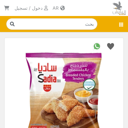
AR
دخول
/
تسجيل