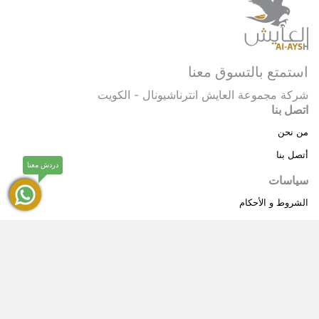
استمتع بالتسوق معنا
شركة مجموعة العايش انترناشيونال - الكويت
اتصل بنا
من نحن
أتصل بنا
دردش معنا
سياسات
الشروط و الأحكام
سياسة خاصة
حقوق النشر © 2025 مجموعة العايش انترناشيونال . كل
®
الحقوق محفوظة.
العايش