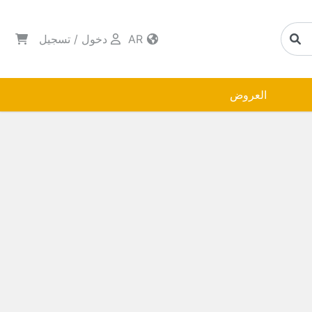
AR
دخول
/
تسجيل
العروض