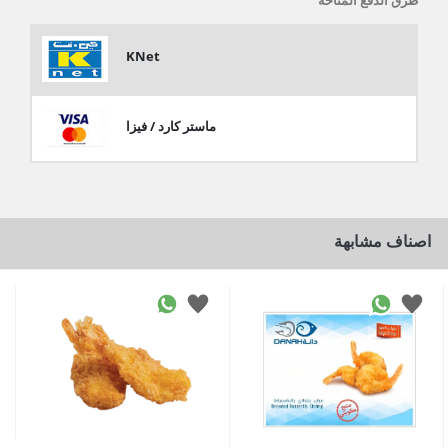
طرق الدفع المتاحة
KNet
ماستر كارد / فيزا
اصناف مشابهة