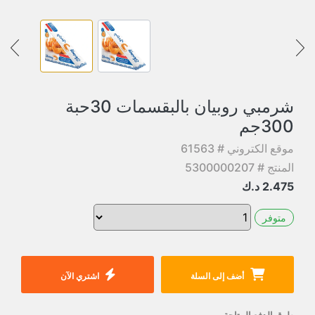
شرمبي روبيان بالبقسمات 30حبة
300جم
موقع الكتروني # 61563
المنتج # 5300000207
2.475
د.ك
متوفر
أضف إلى السلة
اشتري الآن