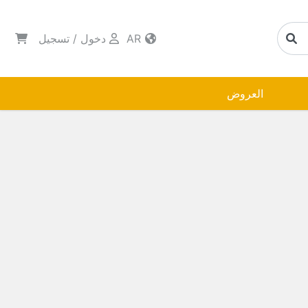
AR
دخول
/
تسجيل
العروض