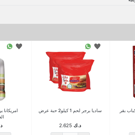
اب بقر
ساديا برجر لحم 1 كيلو2 حبة عرض
امريكانا ب
العر
د.ك
2.625
د