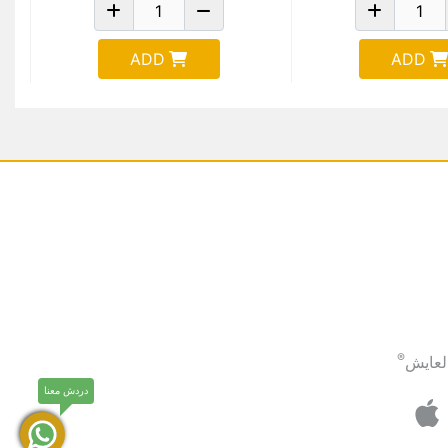
ADD
ADD
®
لعايش
دردش معنا