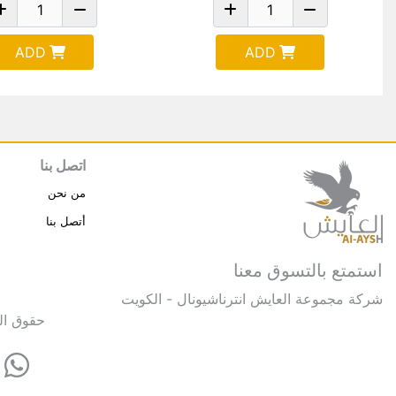
ADD
ADD
اتصل بنا
من نحن
أتصل بنا
استمتع بالتسوق معنا
شركة مجموعة العايش انترناشيونال - الكويت
حقوق النشر © 2025 مجموعة العايش 