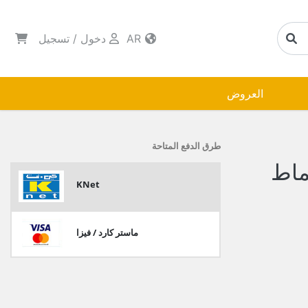
AR
دخول
/
تسجيل
العروض
طرق الدفع المتاحة
ماط
KNet
ماستر كارد / فيزا