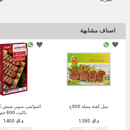
اصناف مشابهة
نبيل كفتة متبلة 500ج
المواشى سوبر شيش كب
باكيت 600 جم
د.ك
1.395
د.ك
1.400