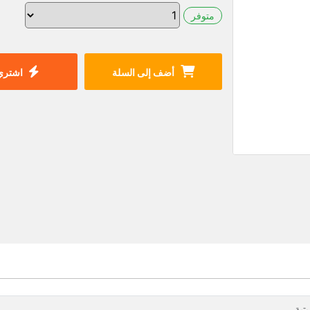
متوفر
أضف إلى السلة
اشتري 
تية