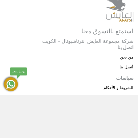
استمتع بالتسوق معنا
شركة مجموعة العايش انترناشيونال - الكويت
اتصل بنا
من نحن
أتصل بنا
دردش معنا
سياسات
الشروط و الأحكام
سياسة خاصة
حقوق النشر © 2025 مجموعة العايش انترناشيونال . كل
®
الحقوق محفوظة.
العايش