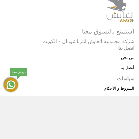
استمتع بالتسوق معنا
شركة مجموعة العايش انترناشيونال - الكويت
اتصل بنا
من نحن
أتصل بنا
دردش معنا
سياسات
الشروط و الأحكام
سياسة خاصة
حقوق النشر © 2025 مجموعة العايش انترناشيونال . كل
®
الحقوق محفوظة.
العايش