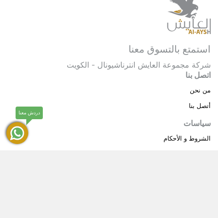
استمتع بالتسوق معنا
شركة مجموعة العايش انترناشيونال - الكويت
اتصل بنا
من نحن
أتصل بنا
دردش معنا
سياسات
الشروط و الأحكام
سياسة خاصة
حقوق النشر © 2025 مجموعة العايش انترناشيونال . كل
®
الحقوق محفوظة.
العايش