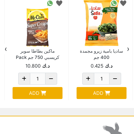
›
‹
ساديا بامية زيرو مجمدة
ماكين بطاطا سوبر
400 جم
كريسبي 750 جم Pack
Of 12
د.ك
0.425
د.ك
10.800
ADD
ADD