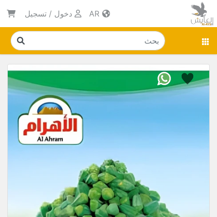
AR
دخول
/
تسجيل