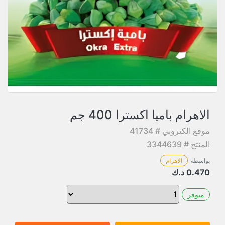
الاهرام باميا اكسترا 400 جم
موقع الكتروني # 41734
المنتج # 3344639
بواسطة
الاهرام
0.470
د.ك
متوفر