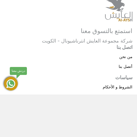
استمتع بالتسوق معنا
شركة مجموعة العايش انترناشيونال - الكويت
اتصل بنا
من نحن
أتصل بنا
دردش معنا
سياسات
الشروط و الأحكام
سياسة خاصة
حقوق النشر © 2025 مجموعة العايش انترناشيونال . كل
®
الحقوق محفوظة.
العايش