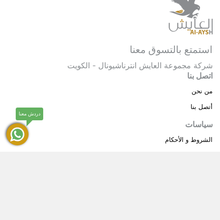
استمتع بالتسوق معنا
شركة مجموعة العايش انترناشيونال - الكويت
اتصل بنا
من نحن
أتصل بنا
دردش معنا
سياسات
الشروط و الأحكام
سياسة خاصة
حقوق النشر © 2025 مجموعة العايش انترناشيونال . كل
®
الحقوق محفوظة.
العايش