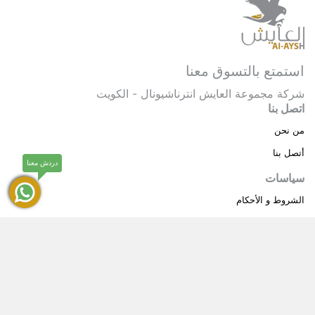
استمتع بالتسوق معنا
شركة مجموعة العايش انترناشيونال - الكويت
اتصل بنا
من نحن
أتصل بنا
دردش معنا
سياسات
الشروط و الأحكام
سياسة خاصة
حقوق النشر © 2025 مجموعة العايش انترناشيونال . كل
®
الحقوق محفوظة.
العايش