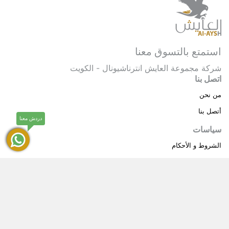
استمتع بالتسوق معنا
شركة مجموعة العايش انترناشيونال - الكويت
اتصل بنا
من نحن
أتصل بنا
دردش معنا
سياسات
الشروط و الأحكام
سياسة خاصة
حقوق النشر © 2025 مجموعة العايش انترناشيونال . كل
®
الحقوق محفوظة.
العايش