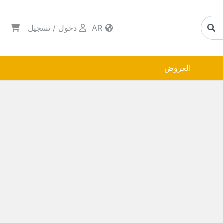
AR
دخول
/
تسجيل
العروض