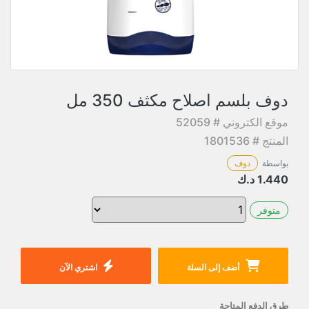
دوف بلسم اصلاح مكثف 350 مل
موقع الكتروني # 52059
المنتج # 1801536
بواسطة
دوف
1.440
د.ك
متوفر
أضف إلى السلة
اشتري الآن
طرق الدفع المتاحة