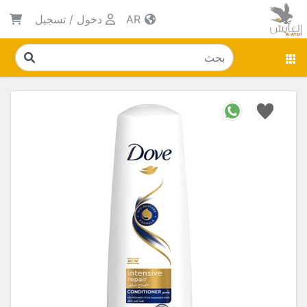
AR
دخول
/
تسجيل