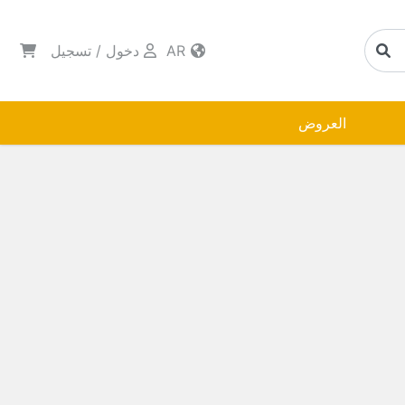
AR
دخول
/
تسجيل
العروض