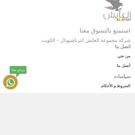
استمتع بالتسوق معنا
شركة مجموعة العايش انترناشيونال - الكويت
اتصل بنا
من نحن
أتصل بنا
دردش معنا
سياسات
الشروط و الأحكام
سياسة خاصة
حقوق النشر © 2025 مجموعة العايش انترناشيونال . كل
®
الحقوق محفوظة.
العايش