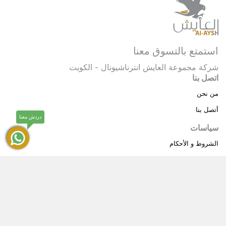
استمتع بالتسوق معنا
شركة مجموعة العايش انترناشيونال - الكويت
اتصل بنا
من نحن
أتصل بنا
دردش معنا
سياسات
الشروط و الأحكام
سياسة خاصة
حقوق النشر © 2025 مجموعة العايش انترناشيونال . كل
®
الحقوق محفوظة.
العايش