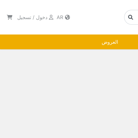
AR
دخول
/
تسجيل
العروض