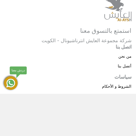
استمتع بالتسوق معنا
شركة مجموعة العايش انترناشيونال - الكويت
اتصل بنا
من نحن
أتصل بنا
دردش معنا
سياسات
الشروط و الأحكام
سياسة خاصة
حقوق النشر © 2025 مجموعة العايش انترناشيونال . كل
®
الحقوق محفوظة.
العايش