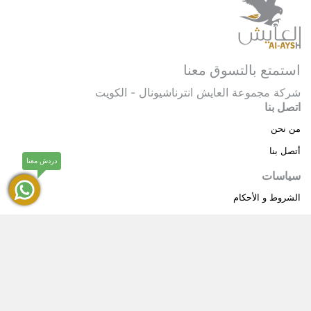
استمتع بالتسوق معنا
شركة مجموعة العايش انترناشيونال - الكويت
اتصل بنا
من نحن
أتصل بنا
دردش معنا
سياسات
الشروط و الأحكام
سياسة خاصة
حقوق النشر © 2025 مجموعة العايش انترناشيونال . كل
®
الحقوق محفوظة.
العايش