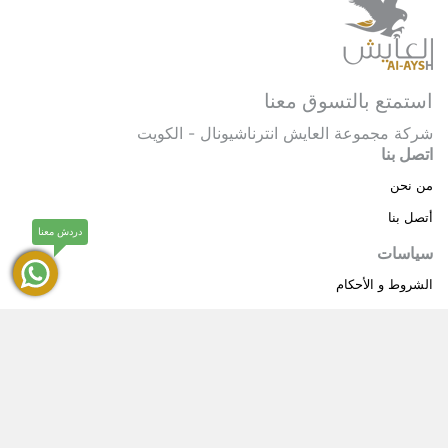
استمتع بالتسوق معنا
شركة مجموعة العايش انترناشيونال - الكويت
اتصل بنا
من نحن
أتصل بنا
دردش معنا
سياسات
الشروط و الأحكام
سياسة خاصة
حقوق النشر © 2025 مجموعة العايش انترناشيونال . كل
®
الحقوق محفوظة.
العايش