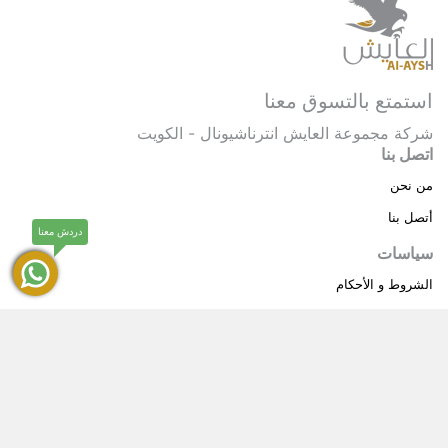
استمتع بالتسوق معنا
شركة مجموعة العايش انترناشيونال - الكويت
اتصل بنا
من نحن
أتصل بنا
دردش معنا
سياسات
الشروط و الأحكام
سياسة خاصة
حقوق النشر © 2025 مجموعة العايش انترناشيونال . كل
®
الحقوق محفوظة.
العايش