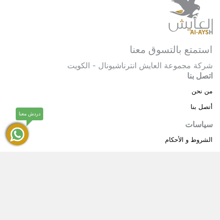
استمتع بالتسوق معنا
شركة مجموعة العايش انترناشيونال - الكويت
اتصل بنا
من نحن
أتصل بنا
دردش معنا
سياسات
الشروط و الأحكام
سياسة خاصة
حقوق النشر © 2025 مجموعة العايش انترناشيونال . كل
®
الحقوق محفوظة.
العايش