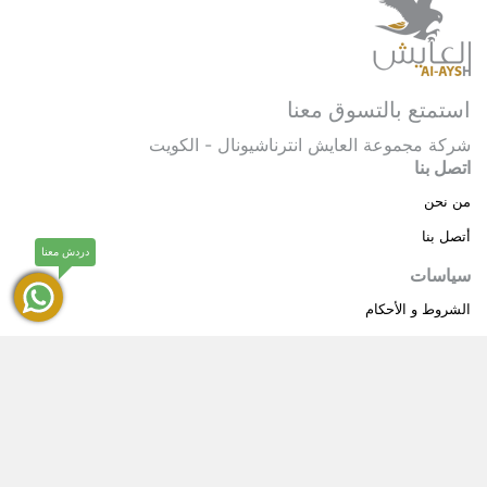
استمتع بالتسوق معنا
شركة مجموعة العايش انترناشيونال - الكويت
اتصل بنا
من نحن
أتصل بنا
دردش معنا
سياسات
الشروط و الأحكام
سياسة خاصة
حقوق النشر © 2025 مجموعة العايش انترناشيونال . كل
®
الحقوق محفوظة.
العايش