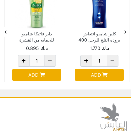
›
‹
كلير شامبو انتعاش
دابر فاتيكا شامبو
بروده الثلج للرجل 400
للحمايه من القشرة
مل
400 مل
د.ك
1.770
د.ك
0.895
ADD
ADD