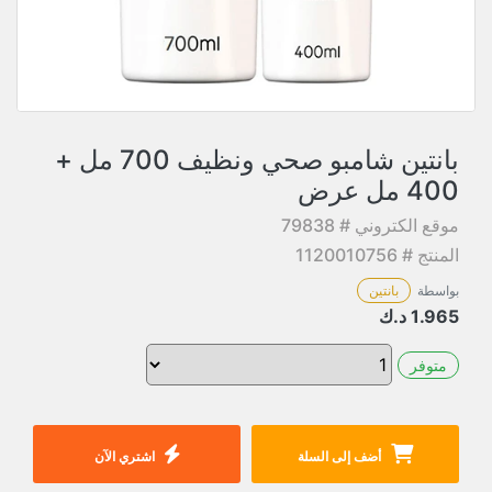
بانتين شامبو صحي ونظيف 700 مل +
400 مل عرض
موقع الكتروني # 79838
المنتج # 1120010756
بواسطة
بانتين
1.965
د.ك
متوفر
أضف إلى السلة
اشتري الآن