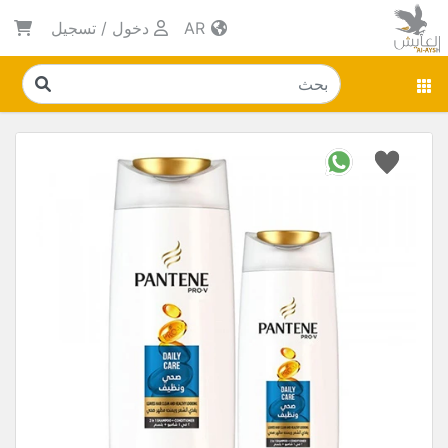
AR
دخول
/
تسجيل