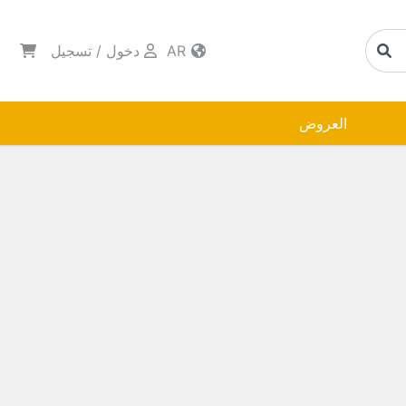
AR
دخول
/
تسجيل
العروض