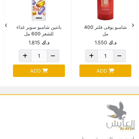
›
‹
شامبو يوفى فلتر 400
بانتين شامبو سوبر غذاء
مل
للشعر 600 مل
د.ك
1.550
د.ك
1.815
ADD
ADD