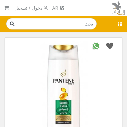
AR
دخول
/
تسجيل