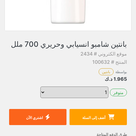
بانتين شامبو انسيابي وحريري 700 ملل
موقع الكتروني # 2434
المنتج # 100632
بواسطة
بانتين
1.965
د.ك
متوفر
أضف إلى السلة
اشتري الآن
طرق الدفع المتاحة