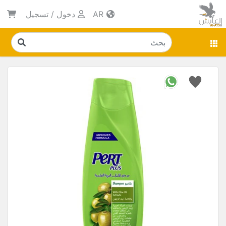
AR
دخول
/
تسجيل