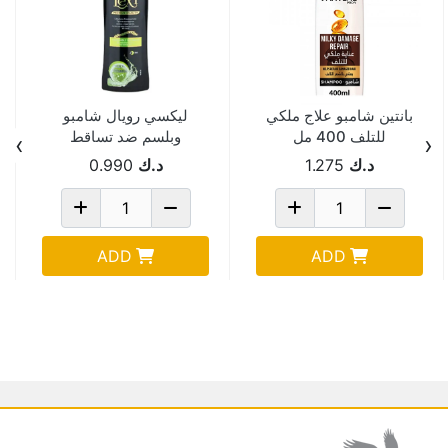
بانتين شامبو علاج ملكي
ليكسي رويال شامبو
للتلف 400 مل
وبلسم ضد تساقط
›
‹
الشعر الفيتامينات 400
د.ك
1.275
د.ك
0.990
مل Pack Of 2
ADD
ADD