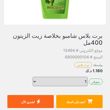
برت بلاس شامبو بخلاصة زيت الزيتون
400مل
موقع الكتروني # 15494
المنتج # 6800000104
بواسطة
برت بلاس
1.180
د.ك
متوفر
أضف إلى السلة
اشتري الآن