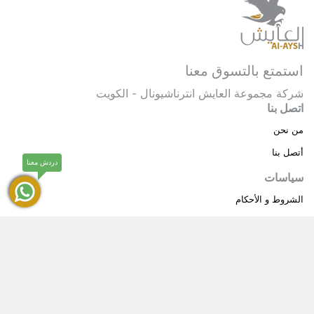
استمتع بالتسوق معنا
شركة مجموعة العايش انترناشيونال - الكويت
اتصل بنا
من نحن
أتصل بنا
دردش معنا
سياسات
الشروط و الأحكام
سياسة خاصة
حقوق النشر © 2025 مجموعة العايش انترناشيونال . كل
®
الحقوق محفوظة.
العايش