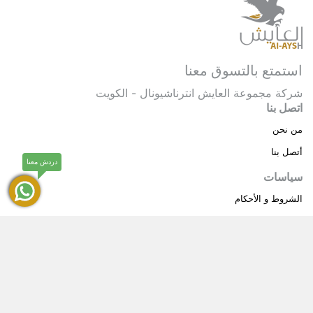
استمتع بالتسوق معنا
شركة مجموعة العايش انترناشيونال - الكويت
اتصل بنا
من نحن
أتصل بنا
دردش معنا
سياسات
الشروط و الأحكام
سياسة خاصة
حقوق النشر © 2025 مجموعة العايش انترناشيونال . كل
®
الحقوق محفوظة.
العايش