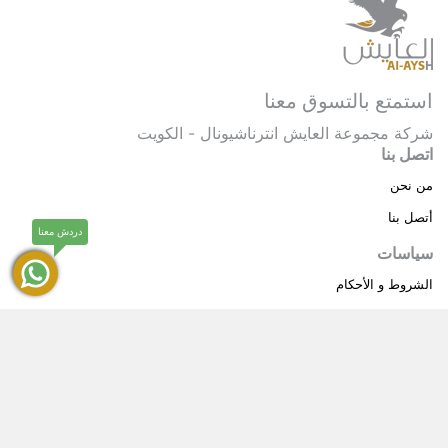
استمتع بالتسوق معنا
شركة مجموعة العايش انترناشيونال - الكويت
اتصل بنا
من نحن
أتصل بنا
دردش معنا
سياسات
الشروط و الأحكام
سياسة خاصة
حقوق النشر © 2025 مجموعة العايش انترناشيونال . كل
®
الحقوق محفوظة.
العايش