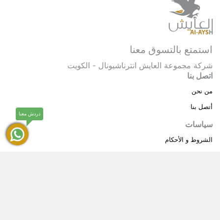
استمتع بالتسوق معنا
شركة مجموعة العايش انترناشيونال - الكويت
اتصل بنا
من نحن
أتصل بنا
دردش معنا
سياسات
الشروط و الأحكام
سياسة خاصة
حقوق النشر © 2025 مجموعة العايش انترناشيونال . كل
®
الحقوق محفوظة.
العايش