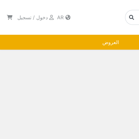
AR
دخول
/
تسجيل
العروض