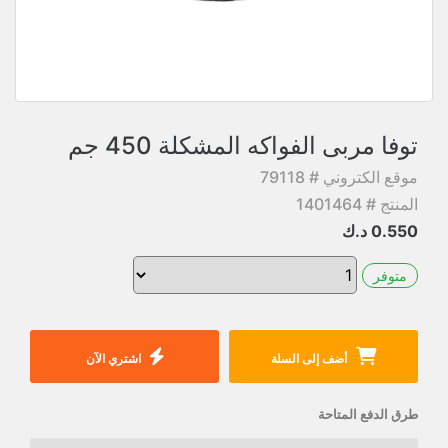
توفا مربى الفواكه المشكلة 450 جم
موقع الكتروني # 79118
المنتج # 1401464
0.550
د.ك
متوفر
أضف إلى السلة
اشتري الآن
طرق الدفع المتاحة