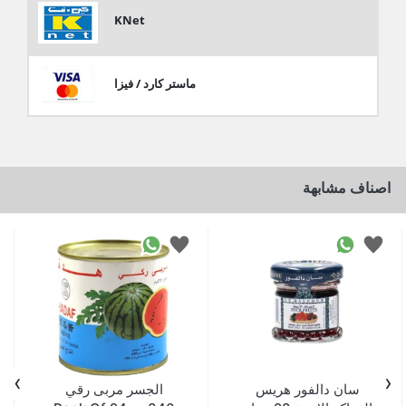
KNet
ماستر كارد / فيزا
اصناف مشابهة
›
‹
سان دالفور هريس
الجسر مربى رقي