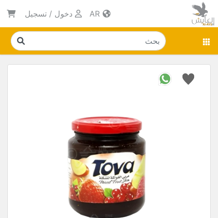
AR
دخول
/
تسجيل