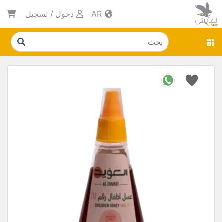
AR
دخول
/
تسجيل