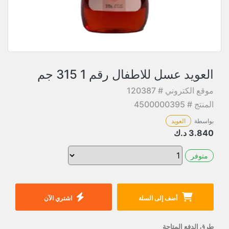
العويد عسل للاطفال رقم 1 315 جم
موقع الكتروني # 120387
المنتج # 4500000395
بواسطة
العويد
3.840
د.ك
متوفر
أضف إلى السلة
اشتري الآن
طرق الدفع المتاحة